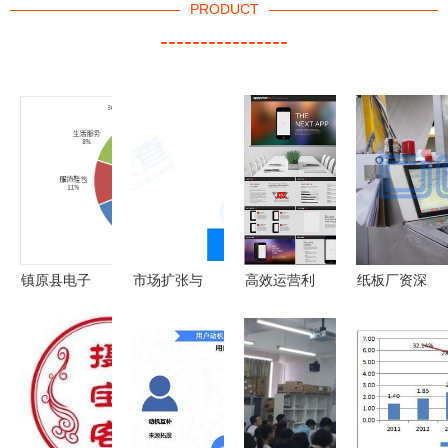
PRODUCT
----------------
镇原县电子
市场扩张与
高效运营利
纸板厂资深
商务统计与
战略布局
器 多媒体
销售告诉你
分析第12期
天猫成立南
商务模板套
弄明白这七
昌昊超电商
件下载指南
大改变，将
公司的产业
（含
让生意更好
逻辑分析
8.46MB电
做