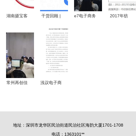
商app应用
PPT模板）
湖南摄宝客
干货回顾 |
e7电子商务
2017年纺
电子商务运
袁野揭秘电
运营工作室
织服装电子
营管理 解
商新增量
举办电商经
商务运行浅
锁电商新势
激烈竞争下
验分享会，
析
能
的破局之路
探索经营新
思路
常州再创佳
浅议电子商
绩 6家园区
务环境下市
与20家企业
场营销变化
获评省级电
子商务示范
地址：深圳市龙华区民治街道民治社区海韵大厦1701-1708
单位
电话：1363101**