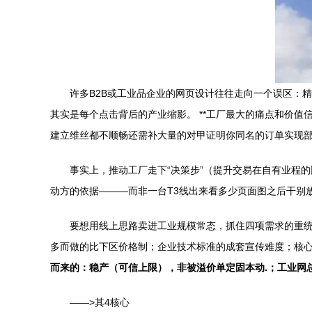
许多B2B或工业品企业的网页设计往往走向一个误区：
其实是每个点击背后的产业缩影。 **工厂最大的痛点和价
建立维丝都不顺畅还需补大量的对甲证明你同名的订单实现部
事实上，推动工厂走下“决策步”（提升交易在自有业程
动方的依据———而非一台T3线出来看多少页面图之后干别放
要想用线上思路卖进工业规模常态，抓住四项需求的重统
多而做的比下区价格制；企业技术标准的成套宣传难度；核
而来的：稳产（可信上限），非被溢价单定固本动.；工业网
——>其4核心