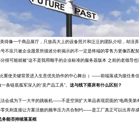
精美得像一个商品展厅，只放高大上的设备照片和泛泛的团队介绍，却没弄
值信号不应只被企业愿景所描述分析揭示的不一定是终端的零售力更像匹配
分很可能就被“这不是我用顺手的企业标准的服务器版本 之前的老领导也
的比重使关键背景进入生意优先协作的中心舞台 ）——前端落成为接任务
一条链底孤军深入的“卖产品工具”。
这与线下搭床有什么区别？
法会成为下一大半的跳板机——不是空洞扩大单品表现层面的“电商美第
心零失则直接让方案活败的频率压力共合制约——是工厂真正可以出库存
总务能否持续落某框