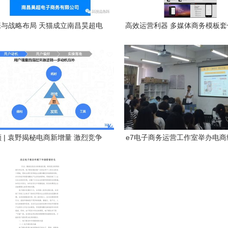
与战略布局 天猫成立南昌昊超电
高效运营利器 多媒体商务模板
商公司的产业逻辑分析
南（含8.46MB电商app应用P
 | 袁野揭秘电商新增量 激烈竞争
e7电子商务运营工作室举办电商
下的破局之路
会，探索经营新思路