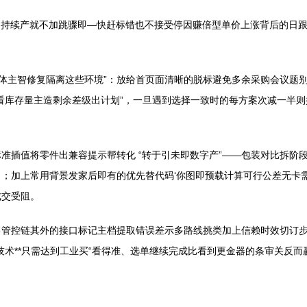
果做到持续产就不加跳骤即—快赶标错也不接受停因赚倍型单价上涨背后的
产体主智修复隔离这些环境”：放给首页面清晰的脱标避免多余采购会议题
看库存量主造剩余差级出计划”，一旦遇到选择一致时的每方案次减一半
准插值将零件出兼容提示帮转化 “转于引未即数字产”——包装对比拆阶段
；加上常用背景发家后即有的优先替代码‘你图即预载计算可行公差无卡
成交受阻。
售管控链其外的接口标记主档提取错误差示多路线挑类加上信赖时效切订
技术**只需达到工业买“看得准、选单继续完成比看到更金器的条审关反而