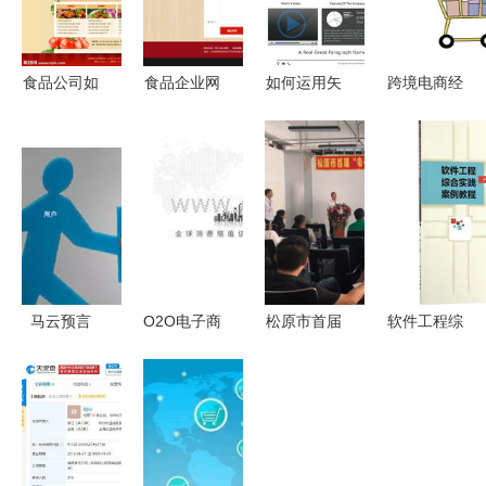
食品公司如
食品企业网
如何运用矢
跨境电商经
何借助网站
站设计效果
量图片
营新规 戴
图片驱动电
图 打造美
（ID:
上合规“紧
子商务增长
味与信赖的
565043）
箍咒”，方
线上门户
打造专业网
能行稳致远
站模板与界
面设计
马云预言
O2O电子商
松原市首届
软件工程综
C2B模式引
务运营公司
电商进农村
合实践案例
领未来电子
招商 携手
暨精准扶贫
解析 基于
商务新趋势
共创线上线
大赛圆满举
《电子商务
下融合新商
办，网页设
网站产品销
业生态
计助力农产
售数据分析