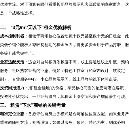
优质客流。对于预算有限但看重长期品牌展示和客源质量的商家而言，这
是一个战略性选择。
二、 “3元/m²/天以下”租金优势解析
成本控制利器
：相较于商场核心位置动辄十数元甚至数十元的日租金，此
类低价铺位能极大减轻初创期的租金压力，将更多资金用于产品打磨、服
务提升或营销推广。
业态适配灵活
：适合对自然客流依赖度不高，或主要通过线上引流、预约
服务、社区熟客经营的业态。例如：特色工作室（如室内设计、软装定
制）、专业服务中心、小众品牌展示间、线上品牌的线下体验点等。
投资回报潜力
：用“租金洼地”的价格，享受核心商圈的配套与潜在客流，
投资性价比突出。一旦经营得当，其租金上涨空间和资产增值潜力可观。
三、 租赁“下水”商铺的关键考量
精准定位业态
：务必评估自身业务模式是否与铺位位置匹配。如果业务严
重依赖随机客流，则需谨慎；如果以服务、预约、特色为主，则优势明