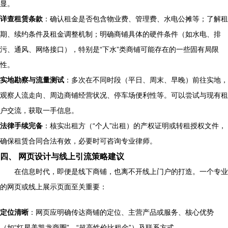
显。
详查租赁条款
：确认租金是否包含物业费、管理费、水电公摊等；了解租
期、续约条件及租金调整机制；明确商铺具体的硬件条件（如水电、排
污、通风、网络接口），特别是“下水”类商铺可能存在的一些固有局限
性。
实地勘察与流量测试
：多次在不同时段（平日、周末、早晚）前往实地，
观察人流走向、周边商铺经营状况、停车场便利性等。可以尝试与现有租
户交流，获取一手信息。
法律手续完备
：核实出租方（“个人”出租）的产权证明或转租授权文件，
确保租赁合同合法有效，必要时可咨询专业律师。
四、 网页设计与线上引流策略建议
在信息时代，即便是线下商铺，也离不开线上门户的打造。一个专业
的网页或线上展示页面至关重要：
定位清晰
：网页应明确传达商铺的定位、主营产品或服务、核心优势
（如“红星美凯龙商圈”、“超高性价比租金”）及联系方式。