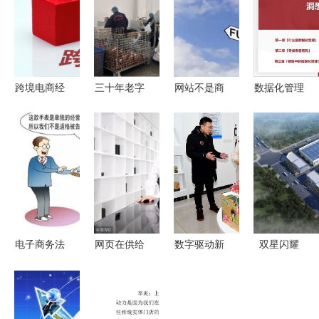
跨境电商经
三十年老字
网站不是商
数据化管理
营风险防范
号 玩转电
品展厅 工
洞悉零售与
对策分析
商“卖”向全
厂需求的四
电子商务运
球 从档口
个维度和回
营的网页设
到屏幕的品
归原点
计之道
牌复兴之路
电子商务法
网页在供给
数字驱动新
双星闪耀
正式落地
侧的主角舞
引擎 天水
两家跨境电
新法规如何
台——大型
市麦积区电
商企业正式
改变你我生
企业实施电
子商务公共
入驻蓝田，