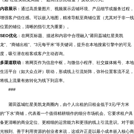
内容展示
：通过高质量图片、视频展示店铺环境、产品细节或服务过程，
增强客户信任感。可以嵌入地图，精准导航至商铺位置（尤其对于非一线
位置的铺位，清晰的指引尤为重要）。
SEO优化
：在网页标题、描述和内容中合理融入“莆田荔城红星美凯
龙”、“商铺出租”、“3元每平米”等关键词，提升在本地搜索引擎中的可见
度，吸引潜在租客或客户主动咨询。
多渠道联动
：将网页作为信息中枢，与微信小程序、社交媒体账号、本地
生活平台（如大众点评）联动，形成线上引流矩阵，弥补位置客流不足，
将线上流量有效转化为线下到店率。
###
莆田荔城红星美凯龙商圈内，由个人出租的日租金低于3元/平方米
的“下水”商铺，代表着一个值得精耕细作的细分市场机会。它要求租户具
备更清晰的商业定位、更精细的运营能力和更强的线上引流意识。对于眼
光独到、善于利用资源的创业者来说，这或许正是以最小成本嵌入核心商