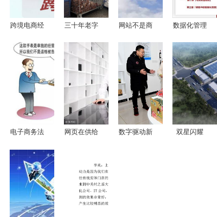
跨境电商经
三十年老字
网站不是商
数据化管理
营风险防范
号 玩转电
品展厅 工
洞悉零售与
对策分析
商“卖”向全
厂需求的四
电子商务运
球 从档口
个维度和回
营的网页设
到屏幕的品
归原点
计之道
牌复兴之路
电子商务法
网页在供给
数字驱动新
双星闪耀
正式落地
侧的主角舞
引擎 天水
两家跨境电
新法规如何
台——大型
市麦积区电
商企业正式
改变你我生
企业实施电
子商务公共
入驻蓝田，
活与经营电
子商务的深
服务中心揭
网页设计赋
商新格局
层意义
牌运营网页
能新篇章