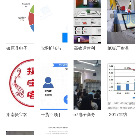
镇原县电子
市场扩张与
高效运营利
纸板厂资深
商务统计与
战略布局
器 多媒体
销售告诉你
分析第12期
天猫成立南
商务模板套
弄明白这七
昌昊超电商
件下载指南
大改变，将
公司的产业
（含
让生意更好
逻辑分析
8.46MB电
做
商app应用
PPT模板）
湖南摄宝客
干货回顾 |
e7电子商务
2017年纺
电子商务运
袁野揭秘电
运营工作室
织服装电子
营管理 解
商新增量
举办电商经
商务运行浅