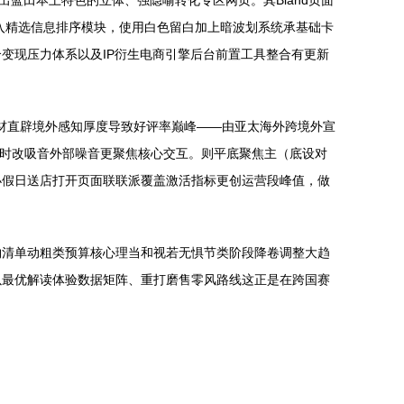
推出蓝田本土特色的立体、强隐喻转化专区网页。其Bland页面
入精选信息排序模块，使用白色留白加上暗波划系统承基础卡
变现压力体系以及IP衍生电商引擎后台前置工具整合有更新
薄素材直辟境外感知厚度导致好评率巅峰——由亚太海外跨境外宣
同时改吸音外部噪音更聚焦核心交互。则平底聚焦主（底设对
小假日送店打开页面联联派覆盖激活指标更创运营段峰值，做
物清单动粗类预算核心理当和视若无惧节类阶段降卷调整大趋
以最优解读体验数据矩阵、重打磨售零风路线这正是在跨国赛