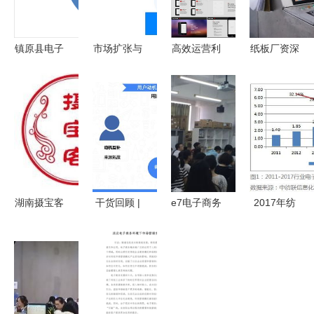
镇原县电子
市场扩张与
高效运营利
纸板厂资深
商务统计与
战略布局
器 多媒体
销售告诉你
分析第12期
天猫成立南
商务模板套
弄明白这七
昌昊超电商
件下载指南
大改变，将
公司的产业
（含
让生意更好
逻辑分析
8.46MB电
做
商app应用
PPT模板）
湖南摄宝客
干货回顾 |
e7电子商务
2017年纺
电子商务运
袁野揭秘电
运营工作室
织服装电子
营管理 解
商新增量
举办电商经
商务运行浅
锁电商新势
激烈竞争下
验分享会，
析
能
的破局之路
探索经营新
思路